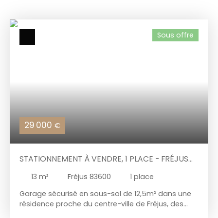
Sous offre
29 000
€
STATIONNEMENT À VENDRE, 1 PLACE - FRÉJUS
83600
13
m²
Fréjus 83600
1
place
Garage sécurisé en sous-sol de 12,5m² dans une
résidence proche du centre-ville de Fréjus, des
écoles et des transports en commun. Le garage