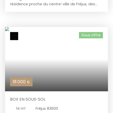
résidence proche du centre-ville de Fréjus, des
écoles et des transports en commun. Bail en
cours jusqu'en décembre 2026Chez Vous
Immobilier - Votre partenaire pour un habitat sur
mesure. 📞 Contactez-nous au : 06 24 49 10 97
📧 Email : cvi@chezvousimmobilier. fr
Sous offre
18 000
€
BOX EN SOUS-SOL
14
m²
Fréjus 83600