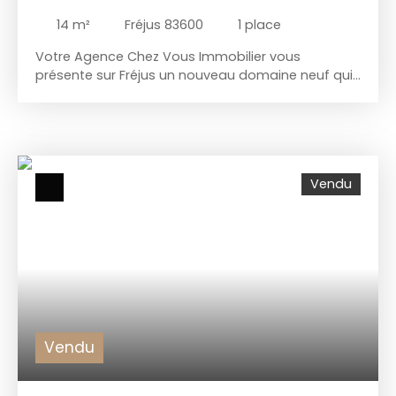
14
m²
Fréjus 83600
1
place
Votre Agence Chez Vous Immobilier vous
présente sur Fréjus un nouveau domaine neuf qui
bénéficie d'un emplacement privilégié : BOX neuf
en sous-sol. Livraison Juin 2023. Lot 1060 23 000 €
N'hésitez pas à nous joindre au 06 24 49 10 97
pour toute information.
Vendu
Vendu