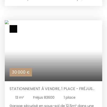
écoles et des transports en commun. Le bien est
vendu avec un locataire en place jusqu'en
octobre 2026. Bail de 1 an. Chez Vous Immobilier -
Votre partenaire pour un habitat sur mesure.
📞 Contactez-nous au : 06 24 49 10 97 📧 Email
: cvi@chezvousimmobilier. fr
30 000
€
STATIONNEMENT À VENDRE, 1 PLACE - FRÉJUS
83600
13
m²
Fréjus 83600
1
place
Garage sécurisé en sous-sol de 12,5m² dans une