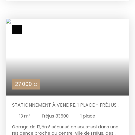
est libre de tout occupant. Chez Vous Immobilier -
Votre partenaire pour un habitat sur mesure.
📞 Contactez-nous au : 06 24 49 10 97 📧 Email
: cvi@chezvousimmobilier. fr
27 000
€
STATIONNEMENT À VENDRE, 1 PLACE - FRÉJUS
83600
13
m²
Fréjus 83600
1
place
Garage de 12,5m² sécurisé en sous-sol dans une
résidence proche du centre-ville de Fréjus, des