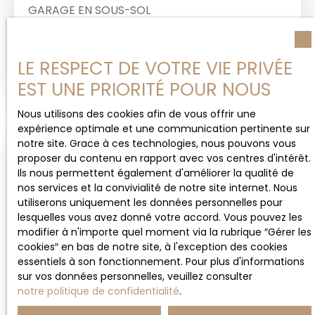
GARAGE EN SOUS-SOL
12
m²
Fréjus 83600
1
place
Rare à la vente, garage en sous-sol de 12,45m²
LE RESPECT DE VOTRE VIE PRIVÉE
situé à Fréjus limite Saint-Raphaël, dans une
EST UNE PRIORITÉ POUR NOUS
résidence de 2010. Dimensions L5,05mxl2,47m.
Rampe d'accès facile.
Nous utilisons des cookies afin de vous offrir une
expérience optimale et une communication pertinente sur
notre site. Grace à ces technologies, nous pouvons vous
proposer du contenu en rapport avec vos centres d'intérêt.
Vendu
Ils nous permettent également d'améliorer la qualité de
nos services et la convivialité de notre site internet. Nous
utiliserons uniquement les données personnelles pour
lesquelles vous avez donné votre accord. Vous pouvez les
modifier à n'importe quel moment via la rubrique ″Gérer les
cookies″ en bas de notre site, à l'exception des cookies
essentiels à son fonctionnement. Pour plus d'informations
sur vos données personnelles, veuillez consulter
Vendu
notre politique de confidentialité
.