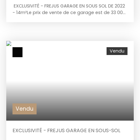
EXCLUSIVITÉ - FREJUS GARAGE EN SOUS SOL DE 2022
- 14m²Le prix de vente de ce garage est de 33 000
€. Les frais d'agence sont à la charge du vendeur.
Les charges mensuelles sont de 15 €. Il s'agit d'une
copropriété de 49 lots. Votre Agence Chez Vous
Immobilier est à votre écoute pour toute question
ou visite au 06 24 49 10 97
Vendu
Vendu
EXCLUSIVITÉ - FREJUS GARAGE EN SOUS-SOL