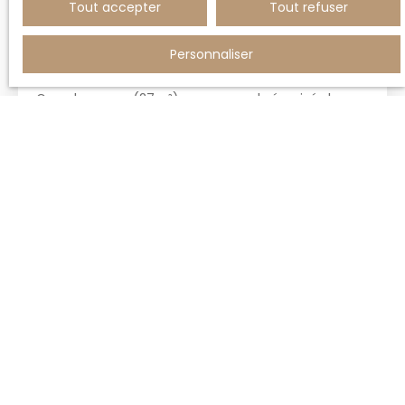
Tout accepter
Tout refuser
GRAND GARAGE EN SOUS-SOL 27M²
Personnaliser
27
m²
Fréjus 83600
1
place
Grand garage (27m²) en sous-sol sécurisé dans
résidence de 2021.
Vous ne trouvez pas
la propriété de vos rêves ?
Notre équipe est là pour répondre à vos questions. Qu’il
s’agisse d’un bien en particulier, de votre dossier, ou de