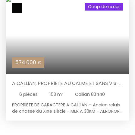
Coup de cœur
574 000
€
A CALLIAN, PROPRIETE AU CALME ET SANS VIS-
A-VIS, MER A 30KM, AEROPORT A 40KM
6
pièces
153
m²
Callian 83440
PROPRIETE DE CARACTERE A CALLIAN – Ancien relais
de chasse du XIXe siècle - MER A 30KM - AEROPORT
DE NICE A 40KM Nichée dans un environnement
naturel d'exception, au calme et sans-vis-à-vis,
au cœur d'un écrin de verdure, cette propriété en