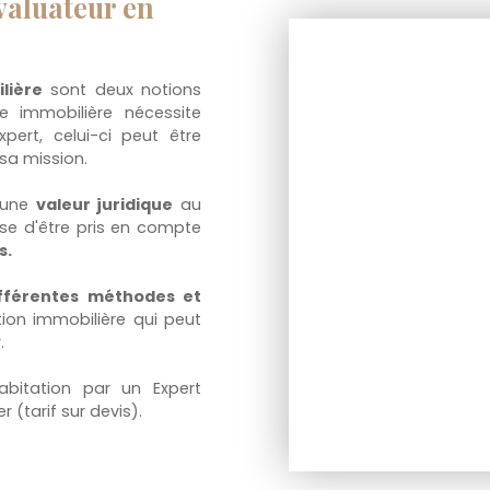
valuateur en
lière
sont deux notions
e immobilière nécessite
pert, celui-ci peut être
sa mission.
e une
valeur juridique
au
ise d'être pris en compte
s.
fférentes méthodes et
tion immobilière qui peut
.
abitation par un Expert
(tarif sur devis).