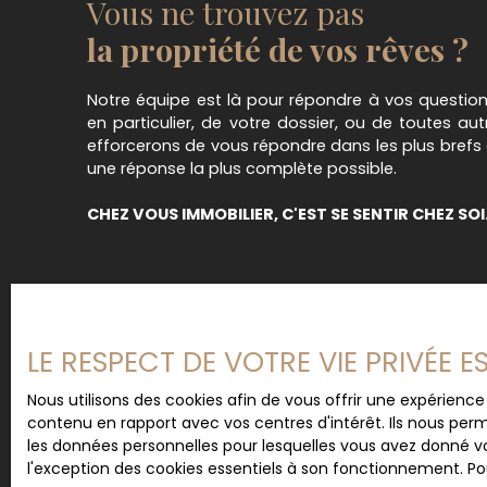
Vous ne trouvez pas
et entièrement aménagée et équipée. La cuisine
harmonieusement à l'espace de vie et se prolo
la propriété de vos rêves ?
fonctionnelle. Un salon indépendant vous séduir
et son incroyable vue mer. Le rez-de-chaussée
Notre équipe est là pour répondre à vos questions.
deux chambres confortables avec vue mer, une 
en particulier, de votre dossier, ou de toutes a
des toilettes indépendantes. À l'étage, l'espace
efforcerons de vous répondre dans les plus brefs
suite parentale avec terrasse privative face à l
une réponse la plus complète possible.
bains complète avec douche, baignoire et toile
autres chambres, toutes avec vue mer, se part
CHEZ VOUS IMMOBILIER, C'EST SE SENTIR CHEZ SOI
avec WC. La villa est entièrement climatisée po
toute saison. À l'extérieur, les prestations sont 
une magnifique piscine en bois exotique s'intè
jardin méditerranéen, tandis qu'un carport pouv
véhicules complète les équipements. Un vaste 
contrebas vient parfaire l'ensemble. Idéalement 
LE RESPECT DE VOTRE VIE PRIVÉE 
trouve à seulement 5 minutes du centre du vill
des plages de sable fin du Golfe, à environ 20 
Nous utilisons des cookies afin de vous offrir une expérien
La Môle et à 1h10 de l'aéroport international de 
contenu en rapport avec vos centres d'intérêt. Ils nous perm
TGV de Saint-Raphaël-Valescure est accessible
les données personnelles pour lesquelles vous avez donné vo
Une propriété rare, alliant élégance, confort, vu
l'exception des cookies essentiels à son fonctionnement. Pou
douceur de vivre méditerranéenne, à découvrir s