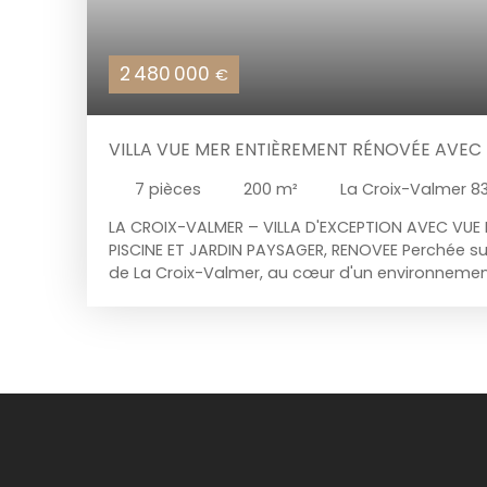
2 480 000
€
VILLA VUE MER ENTIÈREMENT RÉNOVÉE AVEC 
VALMER
7
pièces
200
m²
La Croix-Valmer 8
LA CROIX-VALMER – VILLA D'EXCEPTION AVEC VUE
PISCINE ET JARDIN PAYSAGER, RENOVEE Perchée sur
de La Croix-Valmer, au cœur d'un environnement
recherché, cette élégante villa d'environ 200 m²
situation privilégiée offrant une vue panoramiq
mer et les collines environnantes. Exposée plein 
d'un ensoleillement optimal tout au long de l'an
terrain de plus de 1 500 m², propice à la détente 
l'entrée, les volumes généreux et la luminosité 
immédiatement. La pièce de vie principale, lar
l'extérieur grâce à de vastes baies vitrées, réun
avec vue mer exceptionnelle et la cuisine amér