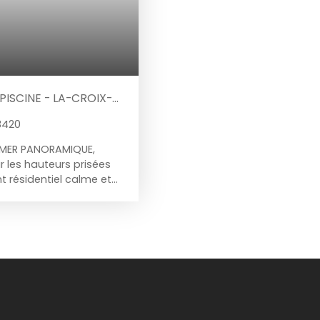
PISCINE - LA-CROIX-
3420
 MER PANORAMIQUE,
 les hauteurs prisées
 résidentiel calme et
 bénéficie d'une
ue imprenable sur la
Sud, la propriété profite
née et s'étend sur un
et à l'intimité. Dès
séduisent
gement ouverte sur
it une salle à manger
icaine SCHMIDT, récente