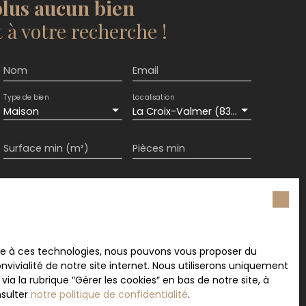
lus aucun bien
à votre recherche !
Nom
Email
Type de bien
Localisation
Maison
La Croix-Valmer (83420)
Surface min (m²)
Pièces min
ement de mes données personnelles conformément
souhaitez pas faire l'objet de prospection
e téléphonique, vous pouvez vous inscrire
 liste d'opposition au démarchage téléphonique,
L223-1 du code de la consommation, sur le site
ace à ces technologies, nous pouvons vous proposer du
.gouv.fr ou par courrier adressé à :
vivialité de notre site internet. Nous utiliserons uniquement
 la rubrique ″Gérer les cookies″ en bas de notre site, à
rvice Bloctel, CS 61311, 41013 BLOIS CEDEX.
nsulter
notre politique de confidentialité
.