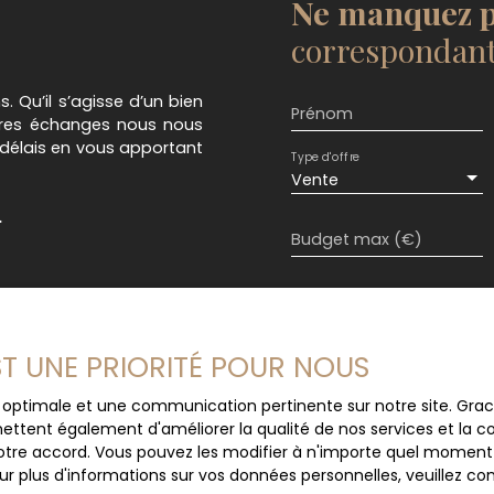
Ne manquez p
 s'intègre
nge par une buanderie
correspondant 
a par sa belle terrasse
 accueille également
 Qu’il s’agisse d’un bien
salle d'eau ainsi que
Prénom
utres échanges nous nous
 nuit offre une superbe
 délais en vous apportant
a Méditerranée, salle de
Type d'offre
ttes japonaises. Deux
Vente
agent une salle d'eau
.
ur un confort optimal en
Budget max (€)
à la hauteur du cadre :
gre parfaitement au
ant accueillir deux
J'accepte le trait
garage double situé en
au RGPD. Si vous ne 
située, la propriété se
commerciale par voi
EST UNE PRIORITÉ POUR NOUS
age, moins de 10 minutes
gratuitement sur la
minutes de l'aéroport de
prévu par l'article 
ce optimale et une communication pertinente sur notre site. Gr
Nice Côte d'Azur. La gare
Internet www.bloctel
ettent également d'améliorer la qualité de nos services et la con
 en moins d'une heure.
tre accord. Vous pouvez les modifier à n'importe quel moment via
e spectaculaire et
Société Worldline, Se
r plus d'informations sur vos données personnelles, veuillez co
ans tarder. Dossier