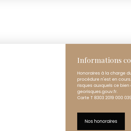
Informations c
Honoraires à la charge d
procédure n'est en cours.
risques auxquels ce bien 
georisques.gouv.fr.
Carte T 8303 2019 000 039
Nos honoraires