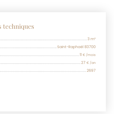
s techniques
3
m²
Saint-Raphaël 83700
11
€ /mois
27
€ /an
2697