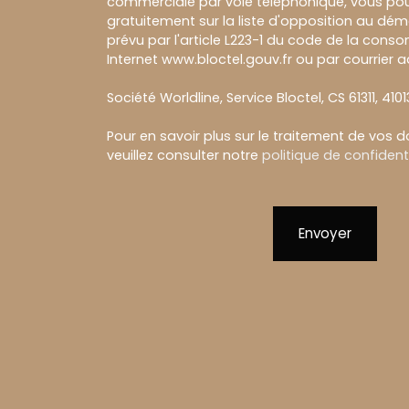
commerciale par voie téléphonique, vous pou
gratuitement sur la liste d'opposition au dé
prévu par l'article L223-1 du code de la conso
Internet www.bloctel.gouv.fr ou par courrier a
Société Worldline, Service Bloctel, CS 61311, 410
Pour en savoir plus sur le traitement de vos 
veuillez consulter notre
politique de confidenti
Envoyer