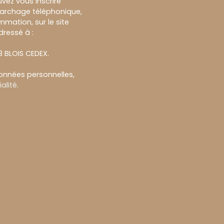
vez vous inscrire
marchage téléphonique,
mmation, sur le site
dressé à :
13 BLOIS CEDEX.
données personnelles,
alité
.