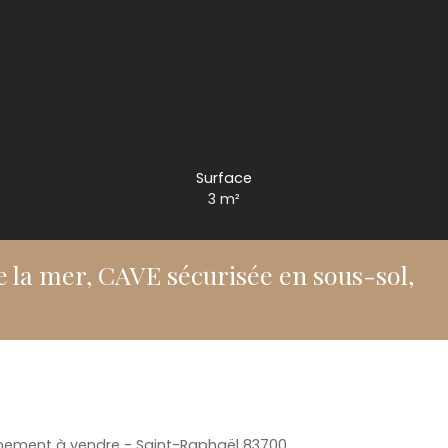
Surface
3
m²
la mer, CAVE sécurisée en sous-sol,
nement à vendre - Saint-Raphaël 83700