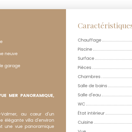
Caractéristique
Chauffage
ne
Piscine
ne neuve
Surface
le garage
Pièces
Chambres
Salle de bains
Salle d'eau
 VUE MER PANORAMIQUE,
WC
État intérieur
x-Valmer, au cœur d'un
 élégante villa d'environ
Cuisine
rant une vue panoramique
Vue