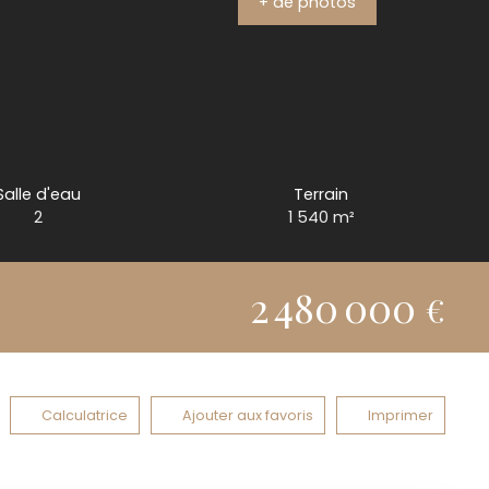
+ de photos
Salle d'eau
Terrain
2
1 540
m²
2 480 000
€
Calculatrice
Ajouter aux favoris
Imprimer