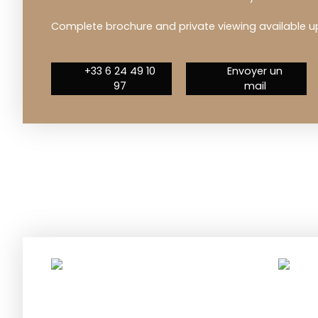
Complete brochure and private viewing available u
+33 6 24 49 10
Envoyer un
97
mail