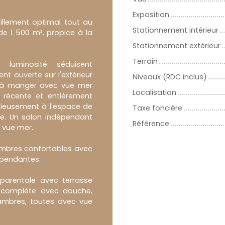
Exposition
eillement optimal tout au
Stationnement intérieur
de 1 500 m², propice à la
Stationnement extérieur
Terrain
 luminosité séduisent
t ouverte sur l'extérieur
Niveaux (RDC inclus)
le à manger avec vue mer
Localisation
, récente et entièrement
nieusement à l'espace de
Taxe foncière
le. Un salon indépendant
Référence
e vue mer.
ambres confortables avec
dépendantes.
 parentale avec terrasse
ns complète avec douche,
hambres, toutes avec vue