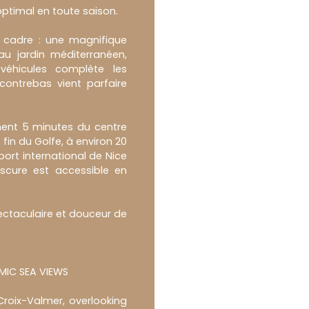
optimal en toute saison.
du cadre : une magnifique
au jardin méditerranéen,
 véhicules complète les
ontrebas vient parfaire
ment 5 minutes du centre
fin du Golfe, à environ 20
port international de Nice
scure est accessible en
pectaculaire et douceur de
MIC SEA VIEWS
roix-Valmer, overlooking