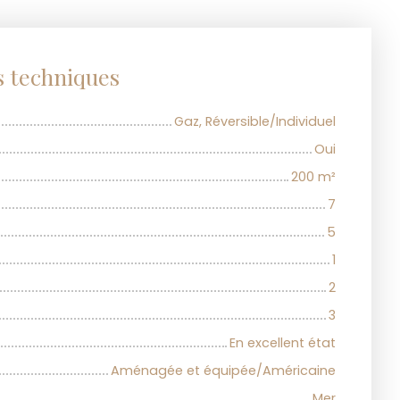
s techniques
Gaz, Réversible/Individuel
Oui
200
m²
7
5
1
2
3
En excellent état
Aménagée et équipée/Américaine
Mer