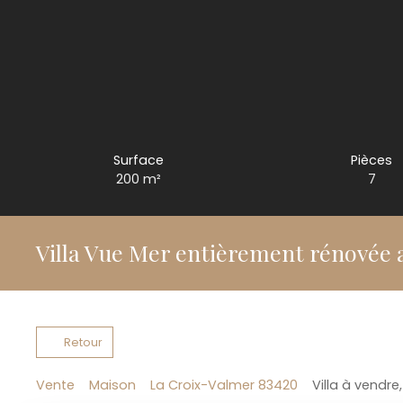
Surface
Pièces
200
m²
7
Villa Vue Mer entièrement rénovée 
Retour
Vente
Maison
La Croix-Valmer 83420
Villa à vendre