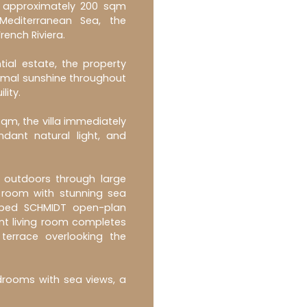
of approximately 200 sqm
Mediterranean Sea, the
rench Riviera.
tial estate, the property
timal sunshine throughout
lity.
sqm, the villa immediately
ndant natural light, and
 outdoors through large
 room with stunning sea
uipped SCHMIDT open-plan
ent living room completes
terrace overlooking the
drooms with sea views, a