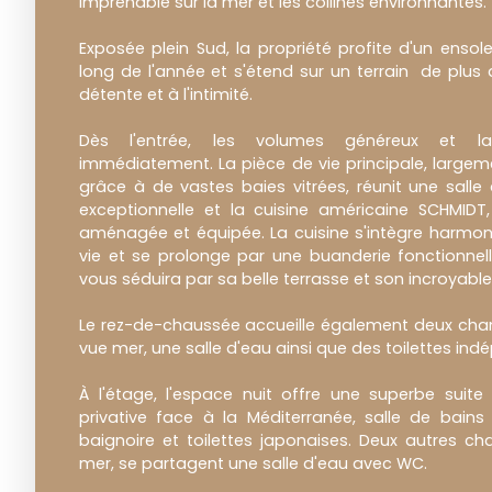
imprenable sur la mer et les collines environnantes.
Exposée plein Sud, la propriété profite d'un ensol
long de l'année et s'étend sur un terrain de plus 
détente et à l'intimité.
Dès l'entrée, les volumes généreux et la
immédiatement. La pièce de vie principale, largemen
grâce à de vastes baies vitrées, réunit une sal
exceptionnelle et la cuisine américaine SCHMIDT
aménagée et équipée. La cuisine s'intègre harmo
vie et se prolonge par une buanderie fonctionnel
vous séduira par sa belle terrasse et son incroyabl
Le rez-de-chaussée accueille également deux ch
vue mer, une salle d'eau ainsi que des toilettes in
À l'étage, l'espace nuit offre une superbe suite
privative face à la Méditerranée, salle de bai
baignoire et toilettes japonaises. Deux autres c
mer, se partagent une salle d'eau avec WC.