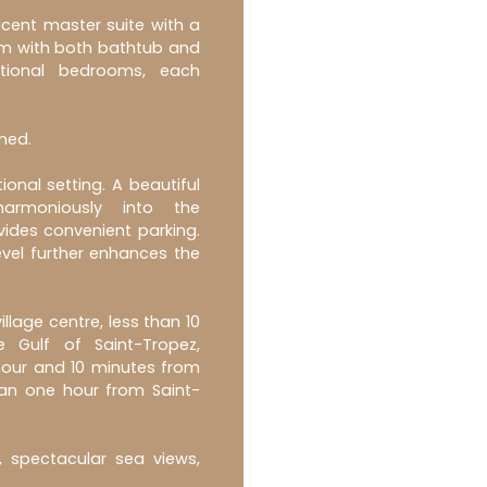
icent master suite with a
oom with both bathtub and
itional bedrooms, each
oned.
onal setting. A beautiful
armoniously into the
ides convenient parking.
vel further enhances the
illage centre, less than 10
 Gulf of Saint-Tropez,
hour and 10 minutes from
than one hour from Saint-
, spectacular sea views,