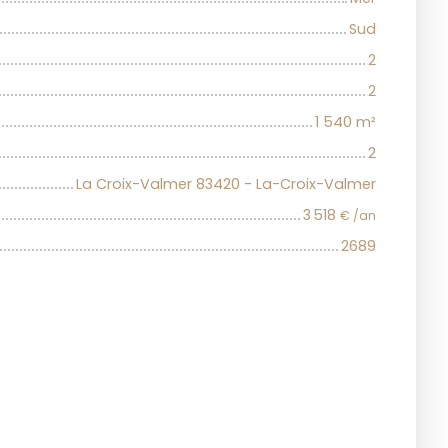
Sud
2
2
1 540
m²
2
La Croix-Valmer 83420 - La-Croix-Valmer
3 518
€ /an
2689