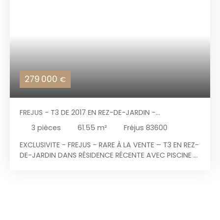
279 000
€
FREJUS - T3 DE 2017 EN REZ-DE-JARDIN -
CLIMATISATION - PISCINE - EXPO SUD-EST - BOX EN
3
pièces
61.55
m²
Fréjus 83600
SOUS-SOL
EXCLUSIVITE - FREJUS - RARE À LA VENTE – T3 EN REZ-
DE-JARDIN DANS RÉSIDENCE RÉCENTE AVEC PISCINE -
BOX EN SOUS-SOL Laissez-vous séduire par ce bel
appartement 3 pièces de 62 m², alliant confort
moderne, élégance et douceur de vivre, un
véritable cocon ouvert sur l'extérieur. Situé dans
une résidence récente de 2017, entièrement
sécurisée avec portail et piscine, ce bien bénéficie