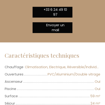
+33 6 24 49 10
97
Envoyer un
mail
Caractéristiques techniques
Chauffage
Climatisation, Electrique, Réversible/Individuel
Ouvertures
PVC/Aluminium/Double vitrage
Ascenseur
Oui
Piscine
Oui
Surface
59
m²
Séjour
24
m²