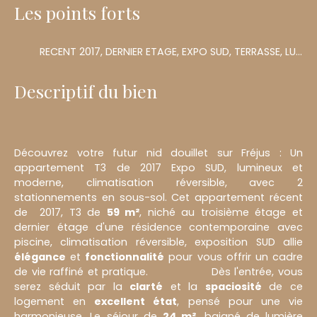
Les points forts
RECENT 2017, DERNIER ETAGE, EXPO SUD, TERRASSE, LUMINEUX, PISCINE, 2 BOX EN SOUS-SOL, CLIMATISATION
Descriptif du bien
Découvrez votre futur nid douillet sur Fréjus : Un
appartement T3 de 2017 Expo SUD, lumineux et
moderne, climatisation réversible, avec 2
stationnements en sous-sol. Cet appartement récent
de 2017, T3 de
59 m²
, niché au troisième étage et
dernier étage d'une résidence contemporaine avec
piscine, climatisation réversible, exposition SUD allie
élégance
et
fonctionnalité
pour vous offrir un cadre
de vie raffiné et pratique. Dès l'entrée, vous
serez séduit par la
clarté
et la
spaciosité
de ce
logement en
excellent état
, pensé pour une vie
harmonieuse. Le séjour de
24 m²
, baigné de lumière